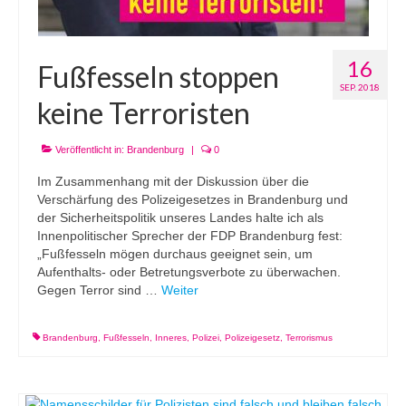
16
Fußfesseln stoppen
SEP. 2018
keine Terroristen
Veröffentlicht in:
Brandenburg
|
0
Im Zusammenhang mit der Diskussion über die
Verschärfung des Polizeigesetzes in Brandenburg und
der Sicherheitspolitik unseres Landes halte ich als
Innenpolitischer Sprecher der FDP Brandenburg fest:
„Fußfesseln mögen durchaus geeignet sein, um
Aufenthalts- oder Betretungsverbote zu überwachen.
Gegen Terror sind …
Weiter
Brandenburg
,
Fußfesseln
,
Inneres
,
Polizei
,
Polizeigesetz
,
Terrorismus