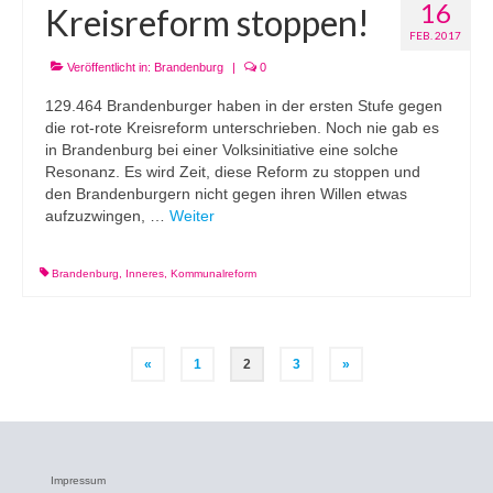
16
Kreisreform stoppen!
FEB. 2017
Veröffentlicht in:
Brandenburg
|
0
129.464 Brandenburger haben in der ersten Stufe gegen
die rot-rote Kreisreform unterschrieben. Noch nie gab es
in Brandenburg bei einer Volksinitiative eine solche
Resonanz. Es wird Zeit, diese Reform zu stoppen und
den Brandenburgern nicht gegen ihren Willen etwas
aufzuzwingen, …
Weiter
Brandenburg
,
Inneres
,
Kommunalreform
Beitragsnavigation
«
1
2
3
»
Impressum