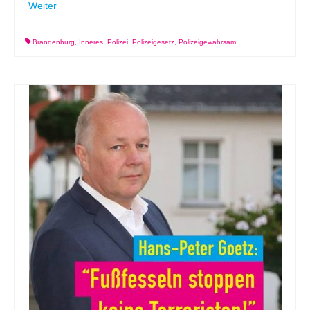
Weiter
Brandenburg
,
Inneres
,
Polizei
,
Polizeigesetz
,
Polizeigewahrsam