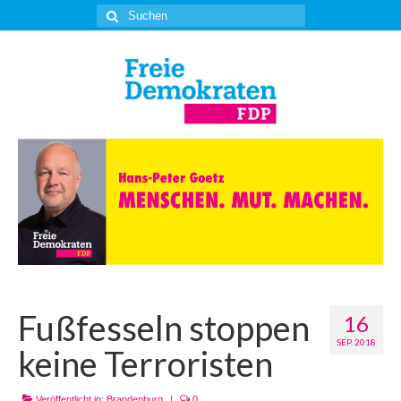
Suche
nach:
Fußfesseln stoppen
16
SEP. 2018
keine Terroristen
Veröffentlicht in:
Brandenburg
|
0