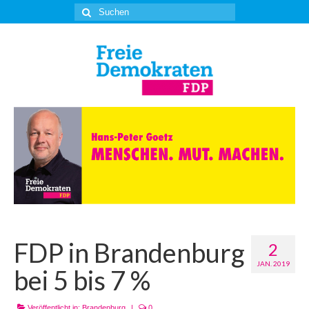
Suche
nach:
FDP in Brandenburg
2
JAN. 2019
bei 5 bis 7 %
Veröffentlicht in:
Brandenburg
|
0