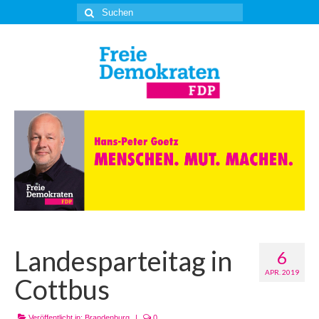
Suche
nach:
Landesparteitag in
6
APR. 2019
Cottbus
Veröffentlicht in:
Brandenburg
|
0