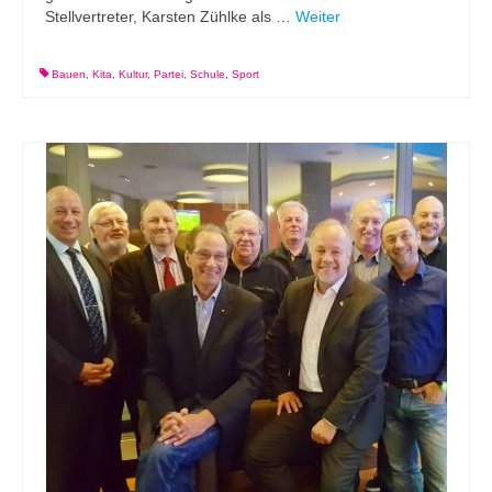
Stellvertreter, Karsten Zühlke als …
Weiter
Bauen
,
Kita
,
Kultur
,
Partei
,
Schule
,
Sport