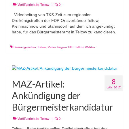
Veröffentlicht in:
Teltow
|
0
Videobeitrag von TKS-Zeit zum regionalen
Dreikönigstreffen der FDP-Ortsverbände Teltow,
Kleinmachnow und Stahnsdorf, auf dem ich angekündigt
habe, für das Bürgermeisteramt in Teltow zu kandidieren.
Dreikönigstreffen
,
Kekse
,
Partei
,
Region TKS
,
Teltow
,
Wahlen
8
MAZ-Artikel:
JAN. 2017
Ankündigung der
Bürgermeisterkandidatur
Veröffentlicht in:
Teltow
|
0
Teltow. „Beim traditionellen Dreikönigstreffen hat der