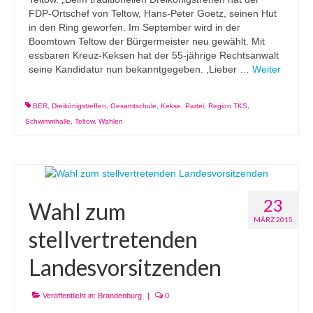
FDP-Ortschef von Teltow, Hans-Peter Goetz, seinen Hut
in den Ring geworfen. Im September wird in der
Boomtown Teltow der Bürgermeister neu gewählt. Mit
essbaren Kreuz-Keksen hat der 55-jährige Rechtsanwalt
seine Kandidatur nun bekanntgegeben. ,Lieber …
Weiter
BER
,
Dreikönigstreffen
,
Gesamtschule
,
Kekse
,
Partei
,
Region TKS
,
Schwimmhalle
,
Teltow
,
Wahlen
23
Wahl zum
MÄRZ 2015
stellvertretenden
Landesvorsitzenden
Veröffentlicht in:
Brandenburg
|
0