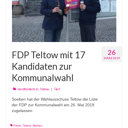
26
FDP Teltow mit 17
MÄRZ 2019
Kandidaten zur
Kommunalwahl
Veröffentlicht in:
Teltow
|
0
Soeben hat der Wahlausschuss Teltow die Liste
der FDP zur Kommunalwahl am 26. Mai 2019
zugelassen.
Partei
,
Teltow
,
Wahlen