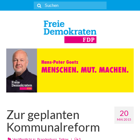
Suche
nach:
Zur geplanten
20
MAI 2015
Kommunalreform
Veröffentlicht in:
Brandenburg
,
Teltow
|
0