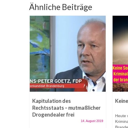
Ähnliche Beiträge
eine
Kapitulation des
Keine
Rechtsstaats – mutmaßlicher
Drogendealer frei
September 2018
Heute w
14. August 2019
Krimina
Diskussion
Brande