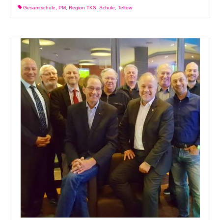
Gesamtschule
,
PM
,
Region TKS
,
Schule
,
Teltow