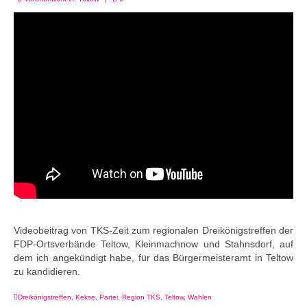
Videobeitrag von TKS-Zeit zum regionalen Dreikönigstreffen der
FDP-Ortsverbände Teltow, Kleinmachnow und Stahnsdorf, auf
dem ich angekündigt habe, für das Bürgermeisteramt in Teltow
zu kandidieren.
Dreikönigstreffen
,
Kekse
,
Partei
,
Region TKS
,
Teltow
,
Wahlen