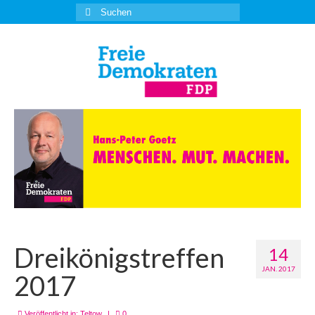
Suche
nach:
Dreikönigstreffen
14
JAN. 2017
2017
Veröffentlicht in:
Teltow
|
0