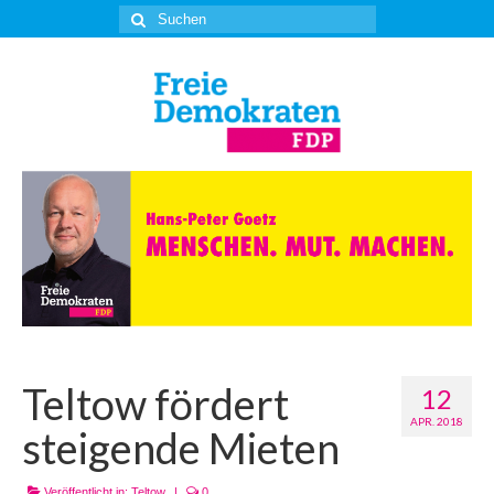
Suche
nach:
Teltow fördert
12
APR. 2018
steigende Mieten
Veröffentlicht in:
Teltow
|
0