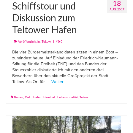
18
Schiffstour und
AUG. 2017
Diskussion zum
Teltower Hafen
Veröffentlicht in:
Teltow
|
0
Die vier Bürgermeisterkandidaten sitzen in einem Boot –
zumindest heute. Auf Einladung der Friedrich-Naumann-
Stiftung für die Freiheit (FNF) und des Bundes der
Steuerzahler diskutierte ich mit den anderen drei
Bewerbern über das aktuelle Großprojekt der Stadt
Teltow. Als Ort für …
Weiter
Bauen
,
Geld
,
Hafen
,
Haushalt
,
Lebensqualität
,
Teltow