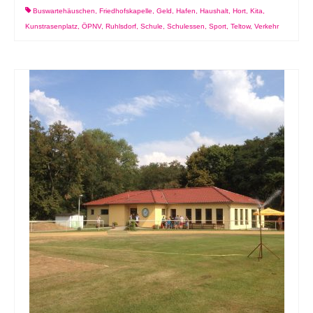
Buswartehäuschen
,
Friedhofskapelle
,
Geld
,
Hafen
,
Haushalt
,
Hort
,
Kita
,
Kunstrasenplatz
,
ÖPNV
,
Ruhlsdorf
,
Schule
,
Schulessen
,
Sport
,
Teltow
,
Verkehr