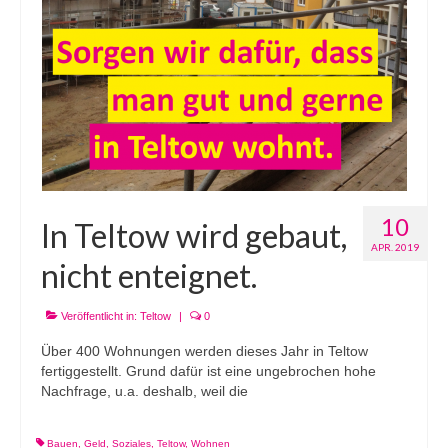
10
In Teltow wird gebaut,
APR. 2019
nicht enteignet.
Veröffentlicht in:
Teltow
|
0
Über 400 Wohnungen werden dieses Jahr in Teltow
fertiggestellt. Grund dafür ist eine ungebrochen hohe
Nachfrage, u.a. deshalb, weil die
Bauen
,
Geld
,
Soziales
,
Teltow
,
Wohnen