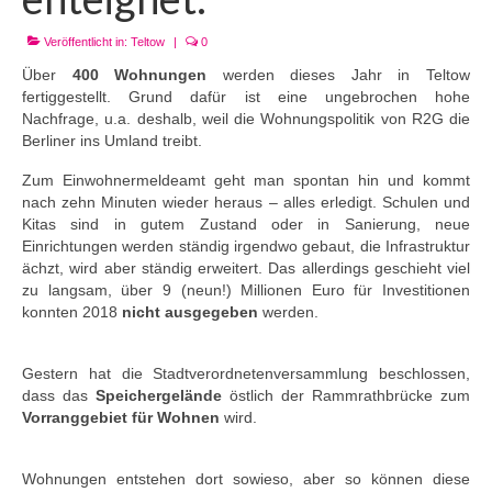
Veröffentlicht in:
Teltow
|
0
Über
400
Wohnungen
werden dieses Jahr in Teltow
fertiggestellt. Grund dafür ist eine ungebrochen hohe
Nachfrage, u.a. deshalb, weil die
Wohnungspolitik
von R2G die
Berliner ins Umland treibt.
Zum Einwohnermeldeamt geht man spontan hin und kommt
nach zehn Minuten wieder heraus – alles erledigt. Schulen und
Kitas sind in gutem Zustand oder in Sanierung, neue
Einrichtungen werden ständig irgendwo gebaut, die Infrastruktur
ächzt, wird a
ber ständig erweitert. Das allerdings geschieht viel
zu langsam, über 9 (neun!) Millionen Euro für Investitionen
konnten 2018
nicht ausgegeben
werden.
Gestern hat die Stadtverordnetenversammlung beschlossen,
dass das
Speichergelände
östlich der Rammrathbrücke zum
Vorranggebiet für Wohnen
wird.
Wohnungen entstehen dort sowieso, aber so können diese