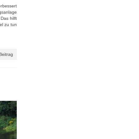
erbessert
gsanlage
Das hilft
l zu tun
Beitrag