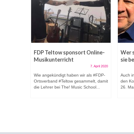
, nicht
FDP Teltow sponsort Online-
Wer s
Musikunterricht
sie b
10. April 2019
7. April 2020
n dieses
Wie angekündigt haben wir als #FDP-
Auch in
. Grund
Ortsverband #Teltow gesammelt, damit
den K
 hohe
die Lehrer bei The! Music School...
26. Ma