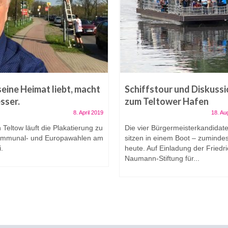
eine Heimat liebt, macht
Schiffstour und Diskuss
esser.
zum Teltower Hafen
8. April 2019
18. Au
 Teltow läuft die Plakatierung zu
Die vier Bürgermeisterkandidat
ommunal- und Europawahlen am
sitzen in einem Boot – zumindes
i.
heute. Auf Einladung der Friedri
Naumann-Stiftung für...