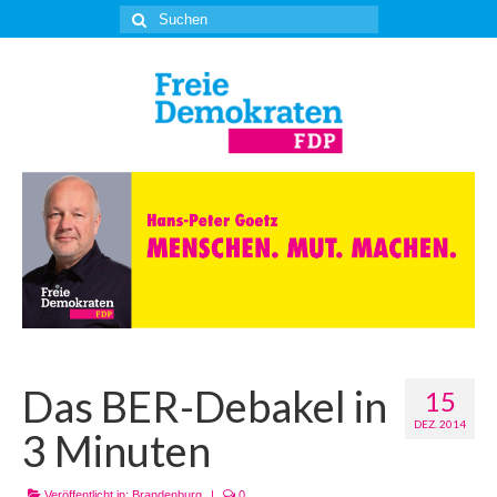
Suche
nach:
Das BER-Debakel in
15
DEZ. 2014
3 Minuten
Veröffentlicht in:
Brandenburg
|
0