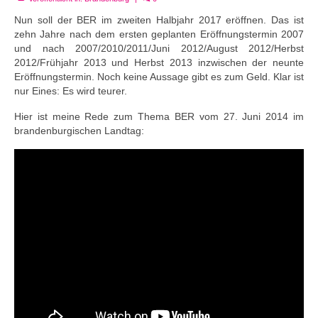
Nun soll der BER im zweiten Halbjahr 2017 eröffnen. Das ist
zehn Jahre nach dem ersten geplanten Eröffnungstermin 2007
und nach 2007/2010/2011/Juni 2012/August 2012/Herbst
2012/Frühjahr 2013 und Herbst 2013 inzwischen der neunte
Eröffnungstermin. Noch keine Aussage gibt es zum Geld. Klar ist
nur Eines: Es wird teurer.
Hier ist meine Rede zum Thema BER vom 27. Juni 2014 im
brandenburgischen Landtag: