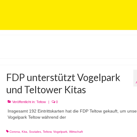
FDP unterstützt Vogelpark
und Teltower Kitas
Veröffentlicht in:
Teltow
|
0
Insgesamt 192 Eintrittskarten hat die FDP Teltow gekauft, um uns
Vogelpark Teltow während der
Corona
,
Kita
,
Soziales
,
Teltow
,
Vogelpark
,
Wirtschaft