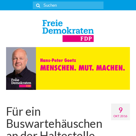
Suche
nach:
Für ein
9
OKT. 2016
Buswartehäuschen
an der Haltestelle