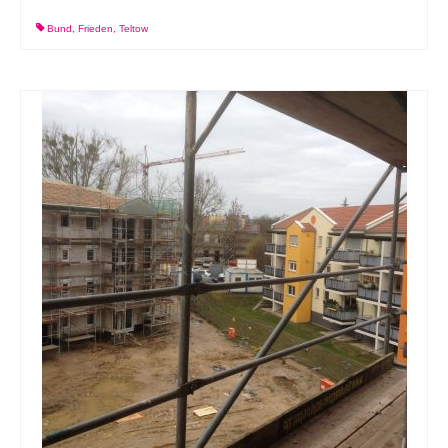
Bund
,
Frieden
,
Teltow