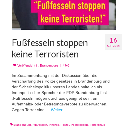
16
Fußfesseln stoppen
SEP. 2018
keine Terroristen
Veröffentlicht in:
Brandenburg
|
0
Im Zusammenhang mit der Diskussion über die
Verschärfung des Polizeigesetzes in Brandenburg und
der Sicherheitspolitik unseres Landes halte ich als
Innenpolitischer Sprecher der FDP Brandenburg fest:
„Fußfesseln mögen durchaus geeignet sein, um
Aufenthalts- oder Betretungsverbote zu überwachen.
Gegen Terror sind …
Weiter
Brandenburg
,
Fußfesseln
,
Inneres
,
Polizei
,
Polizeigesetz
,
Terrorismus