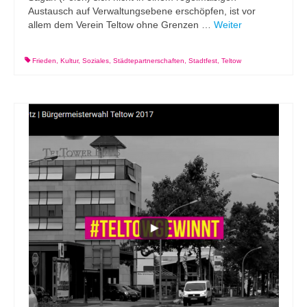
Austausch auf Verwaltungsebene erschöpfen, ist vor
allem dem Verein Teltow ohne Grenzen …
Weiter
Frieden
,
Kultur
,
Soziales
,
Städtepartnerschaften
,
Stadtfest
,
Teltow