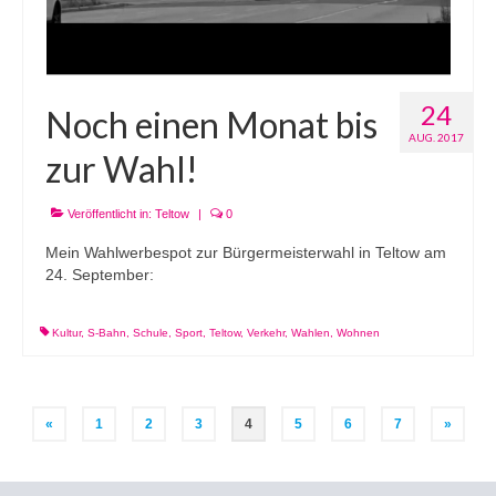
24
Noch einen Monat bis
AUG. 2017
zur Wahl!
Veröffentlicht in:
Teltow
|
0
Mein Wahlwerbespot zur Bürgermeisterwahl in Teltow am
24. September:
Kultur
,
S-Bahn
,
Schule
,
Sport
,
Teltow
,
Verkehr
,
Wahlen
,
Wohnen
Beitragsnavigation
«
1
2
3
4
5
6
7
»