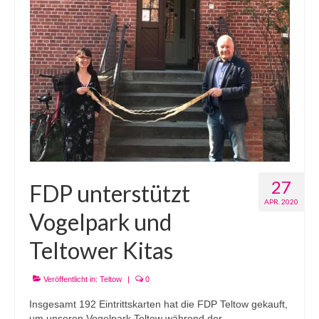
27
FDP unterstützt
APR. 2020
Vogelpark und
Teltower Kitas
Veröffentlicht in:
Teltow
|
0
Insgesamt 192 Eintrittskarten hat die FDP Teltow gekauft,
um unseren Vogelpark Teltow während der