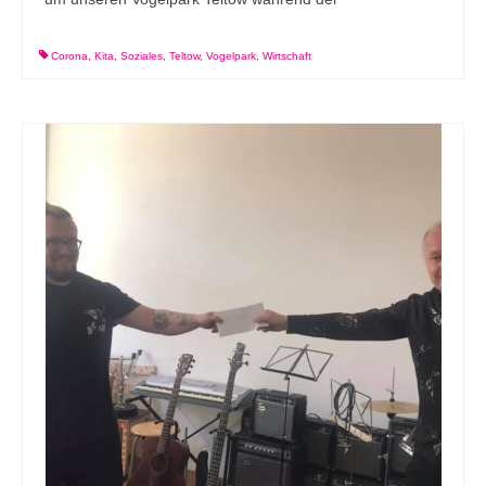
Corona
,
Kita
,
Soziales
,
Teltow
,
Vogelpark
,
Wirtschaft