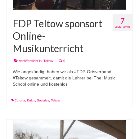
7
FDP Teltow sponsort
APR. 2020
Online-
Musikunterricht
Veröffentlicht in:
Teltow
|
0
Wie angekündigt haben wir als #FDP-Ortsverband
#Teltow gesammelt, damit die Lehrer bei The! Music
School online und kostenlos
Corona
,
Kultur
,
Soziales
,
Teltow