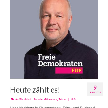
9
Heute zählt es!
JUNI 2024
Veröffentlicht in:
Potsdam-Mittelmark
,
Teltow
|
0
Liebe Nachbarn in Kleinmachnow, Teltow und Ruhlsdorf,