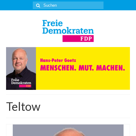
Suche
nach:
Teltow