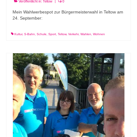
Veröffentlicht in:
Teltow
|
0
Mein Wahlwerbespot zur Bürgermeisterwahl in Teltow am
24. September:
Kultur
,
S-Bahn
,
Schule
,
Sport
,
Teltow
,
Verkehr
,
Wahlen
,
Wohnen