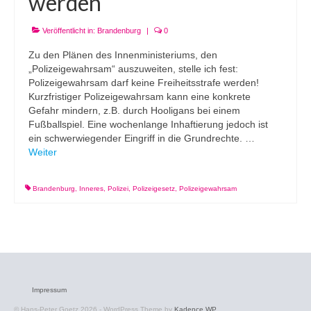
werden
Veröffentlicht in:
Brandenburg
|
0
Zu den Plänen des Innenministeriums, den
„Polizeigewahrsam“ auszuweiten, stelle ich fest:
Polizeigewahrsam darf keine Freiheitsstrafe werden!
Kurzfristiger Polizeigewahrsam kann eine konkrete
Gefahr mindern, z.B. durch Hooligans bei einem
Fußballspiel. Eine wochenlange Inhaftierung jedoch ist
ein schwerwiegender Eingriff in die Grundrechte. …
Weiter
Brandenburg
,
Inneres
,
Polizei
,
Polizeigesetz
,
Polizeigewahrsam
Impressum
© Hans-Peter Goetz 2026 - WordPress Theme by
Kadence WP