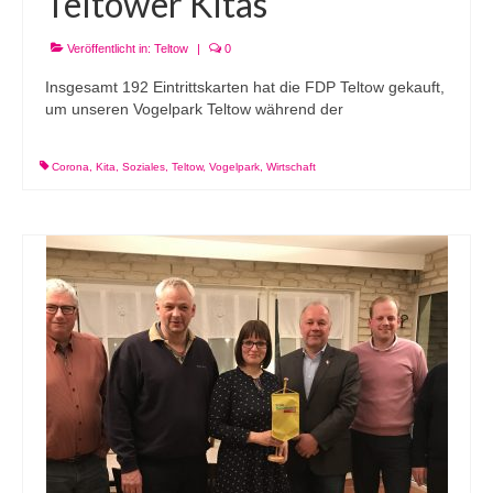
Teltower Kitas
Veröffentlicht in:
Teltow
|
0
Insgesamt 192 Eintrittskarten hat die FDP Teltow gekauft,
um unseren Vogelpark Teltow während der
Corona
,
Kita
,
Soziales
,
Teltow
,
Vogelpark
,
Wirtschaft