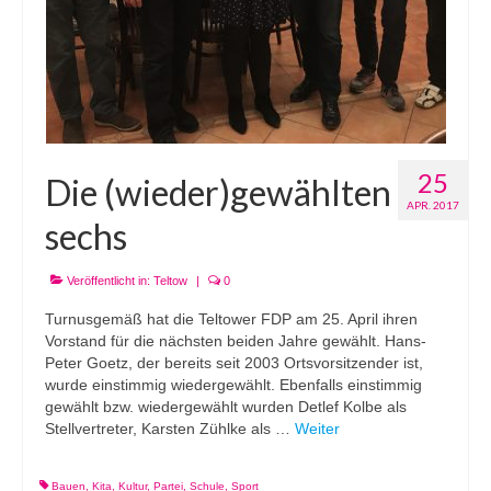
25
Die (wieder)gewählten
APR. 2017
sechs
Veröffentlicht in:
Teltow
|
0
Turnusgemäß hat die Teltower FDP am 25. April ihren
Vorstand für die nächsten beiden Jahre gewählt. Hans-
Peter Goetz, der bereits seit 2003 Ortsvorsitzender ist,
wurde einstimmig wiedergewählt. Ebenfalls einstimmig
gewählt bzw. wiedergewählt wurden Detlef Kolbe als
Stellvertreter, Karsten Zühlke als …
Weiter
Bauen
,
Kita
,
Kultur
,
Partei
,
Schule
,
Sport