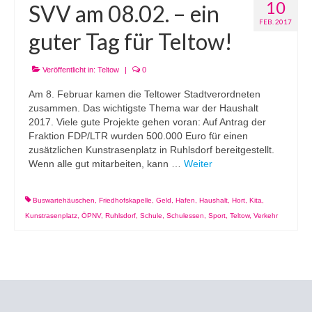
10
SVV am 08.02. – ein
FEB. 2017
guter Tag für Teltow!
Veröffentlicht in:
Teltow
|
0
Am 8. Februar kamen die Teltower Stadtverordneten
zusammen. Das wichtigste Thema war der Haushalt
2017. Viele gute Projekte gehen voran: Auf Antrag der
Fraktion FDP/LTR wurden 500.000 Euro für einen
zusätzlichen Kunstrasenplatz in Ruhlsdorf bereitgestellt.
Wenn alle gut mitarbeiten, kann …
Weiter
Buswartehäuschen
,
Friedhofskapelle
,
Geld
,
Hafen
,
Haushalt
,
Hort
,
Kita
,
Kunstrasenplatz
,
ÖPNV
,
Ruhlsdorf
,
Schule
,
Schulessen
,
Sport
,
Teltow
,
Verkehr