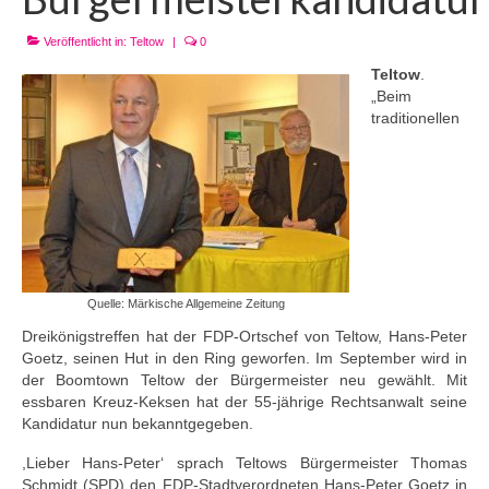
Veröffentlicht in:
Teltow
|
0
Teltow
.
„Beim
traditionellen
Quelle: Märkische Allgemeine Zeitung
Dreikönigstreffen hat der FDP-Ortschef von Teltow, Hans-Peter
Goetz, seinen Hut in den Ring geworfen. Im September wird in
der Boomtown Teltow der Bürgermeister neu gewählt. Mit
essbaren Kreuz-Keksen hat der 55-jährige Rechtsanwalt seine
Kandidatur nun bekanntgegeben.
,Lieber Hans-Peter‘ sprach Teltows Bürgermeister Thomas
Schmidt (SPD) den FDP-Stadtverordneten Hans-Peter Goetz in