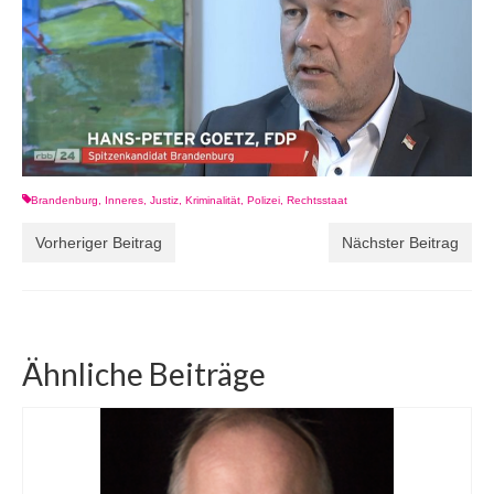
Brandenburg
,
Inneres
,
Justiz
,
Kriminalität
,
Polizei
,
Rechtsstaat
Vorheriger Beitrag
Nächster Beitrag
Ähnliche Beiträge